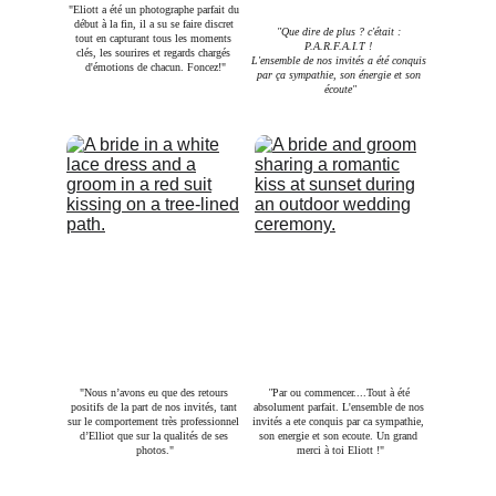
"Eliott a été un photographe parfait du 
début à la fin, il a su se faire discret 
"Que dire de plus ? c'était : 
tout en capturant tous les moments 
P.A.R.F.A.I.T ! 
clés, les sourires et regards chargés 
L'ensemble de nos invités a été conquis 
d'émotions de chacun. Foncez!"
par ça sympathie, son énergie et son 
écoute"
"Nous n’avons eu que des retours 
"
Par ou commencer....Tout à été 
positifs de la part de nos invités, tant 
absolument parfait. L'ensemble de nos 
sur le comportement très professionnel 
invités a ete conquis par ca sympathie, 
d’Elliot que sur la qualités de ses 
son energie et son ecoute. Un grand 
photos."
merci à toi Eliott !"