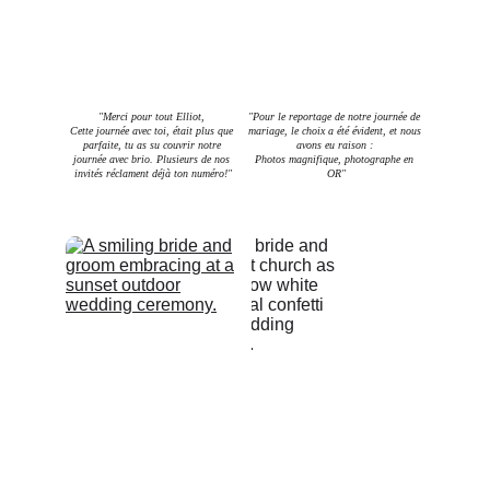
"Merci pour tout Elliot, 
"Pour le reportage de notre journée de 
Cette journée avec toi, était plus que 
mariage, le choix a été évident, et nous 
parfaite, tu as su couvrir notre 
avons eu raison : 
journée avec brio. Plusieurs de nos 
Photos magnifique, photographe en 
invités réclament déjà ton numéro!"
OR"